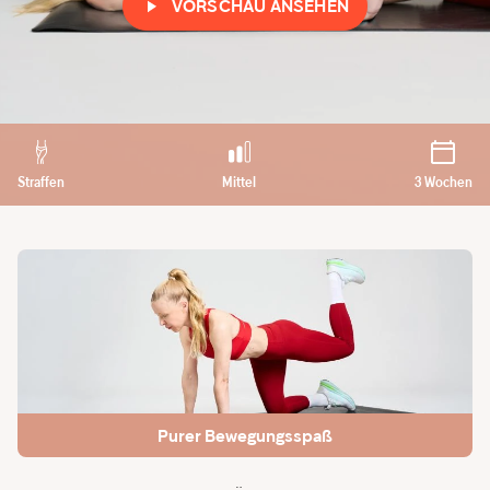
VORSCHAU ANSEHEN
Straffen
Mittel
3 Wochen
Purer Bewegungsspaß