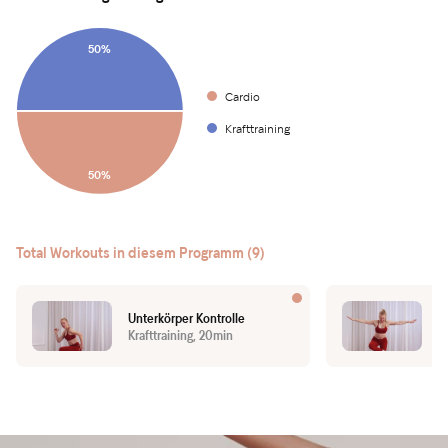
50%
Cardio
Krafttraining
50%
Total Workouts in diesem Programm (9)
Unterkörper Kontrolle
G
Krafttraining, 20min
K