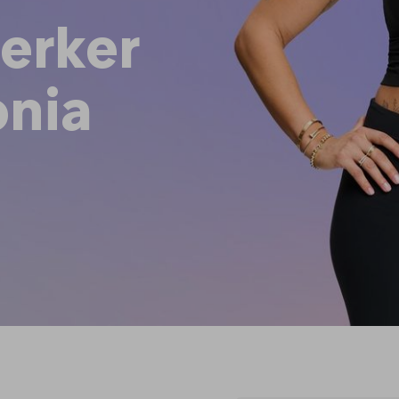
erker
onia