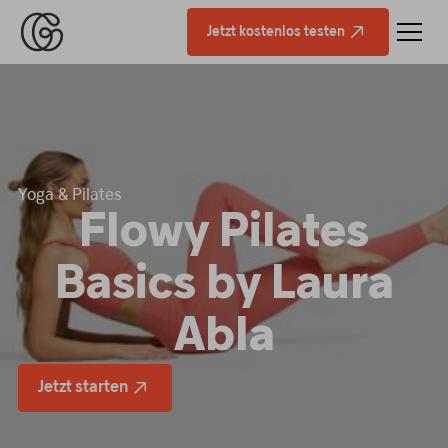
Jetzt kostenlos testen
Yoga & Pilates
Flowy Pilates
Basics by Laura
Abla
Jetzt starten