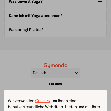
Was bewirkt Yoga?
Kann ich mit Yoga abnehmen?
Was bringt Pilates?
Deutsch
Für dich
Preis & Mitgliedschaften
Hilfe & Kontakt
Training
FAQs
Über Gymondo