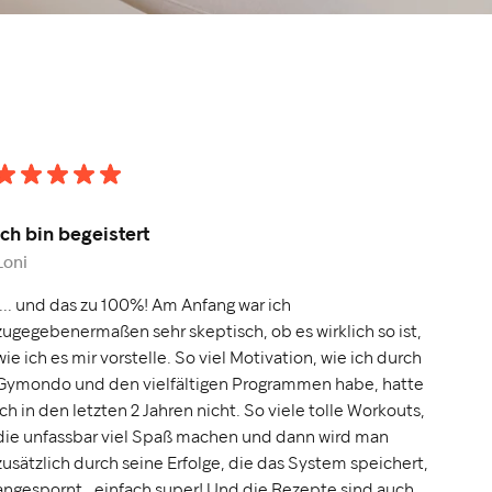
Ich bin begeistert
Loni
“... und das zu 100%! Am Anfang war ich
zugegebenermaßen sehr skeptisch, ob es wirklich so ist,
wie ich es mir vorstelle. So viel Motivation, wie ich durch
Gymondo und den vielfältigen Programmen habe, hatte
ich in den letzten 2 Jahren nicht. So viele tolle Workouts,
die unfassbar viel Spaß machen und dann wird man
zusätzlich durch seine Erfolge, die das System speichert,
angespornt.. einfach super! Und die Rezepte sind auch