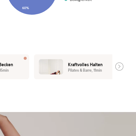
60%
 Becken
Kraftvolles Halten
 15min
Pilates & Barre, 11min